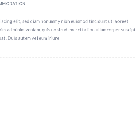
MMODATION
iscing elit, sed diam nonummy nibh euismod tincidunt ut laoreet
nim ad minim veniam, quis nostrud exerci tation ullamcorper suscipi
uat. Duis autem vel eum iriure