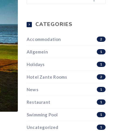
CATEGORIES
Accommodation
2
Allgemein
1
Holidays
1
Hotel Zante Rooms
2
News
1
Restaurant
1
Swimming Pool
1
Uncategorized
1